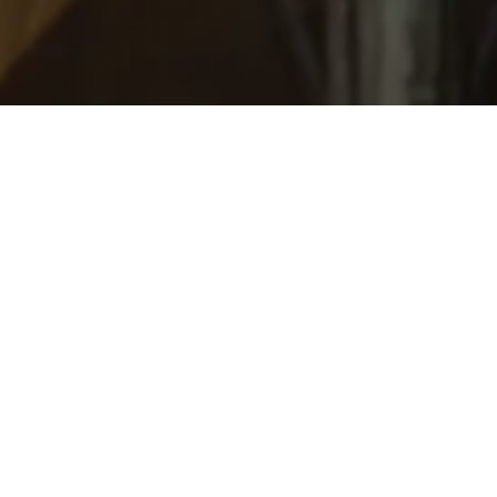
Saveurs authentiques du
Vietnam
Signifiant « maison pleine de vie », Nhà Ở est le cœur vibrant du
resort, où les clients peuvent profiter d’un service de restauration
toute la journée, de coins intérieurs confortables parfaits pour un
dîner intime, d’une loggia couverte qui fait le tour du restaurant et
d’un bar extérieur situé à côté de la piscine principale. Perché au
sommet d’une colline, le restaurant offre un cadre spectaculaire
avec une vue panoramique et de grands espaces communs,
reflétant les traditions vietnamiennes.
La carte mêle habilement les saveurs de l’Asie du Sud-Est et les