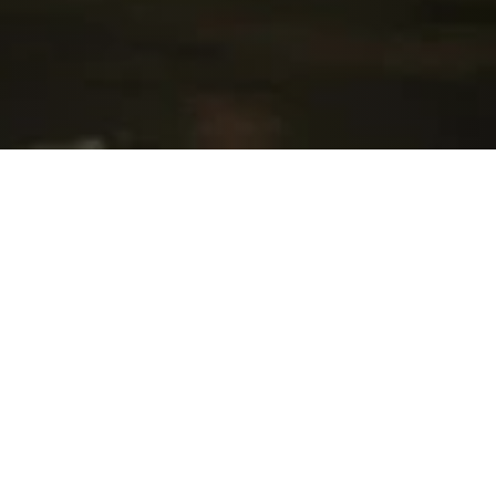
Saveurs Khmères
Deux restaurants – Bay Phsar et Hang Bay –
offrent un voyage gustatif mêlant saveurs
cambodgiennes inspirées des produits locaux et
classiques internationaux. Au Sunset Lounge, les
cocktails d’inspiration coloniale se savourent face
au coucher du soleil. Chacun peut s’immerger dans
la culture locale en parcourant les marchés animés