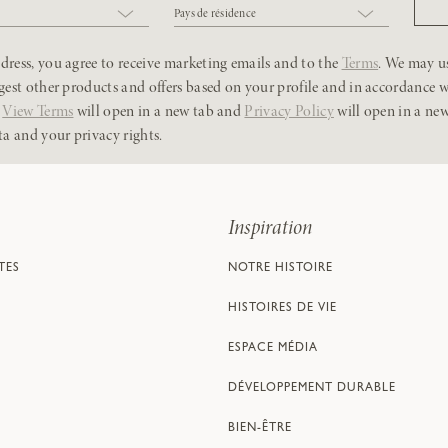
Pays de résidence
ress, you agree to receive marketing emails and to the
Terms
. We may u
gest other products and offers based on your profile and in accordance 
.
View Terms
will open in a new tab and
Privacy Policy
will open in a ne
ta and your privacy rights.
Inspiration
TES
NOTRE HISTOIRE
HISTOIRES DE VIE
ESPACE MÉDIA
DÉVELOPPEMENT DURABLE
BIEN-ÊTRE