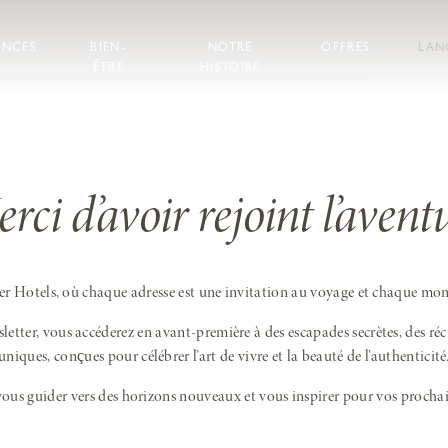
ENCES
BIEN-
NOTRE
OFFRES
LAN
ÊTRE
HISTOIRE
rci d’avoir rejoint l’avent
er Hotels, où chaque adresse est une invitation au voyage et chaque mom
tter, vous accéderez en avant-première à des escapades secrètes, des réci
uniques, conçues pour célébrer l’art de vivre et la beauté de l’authenticité
vous guider vers des horizons nouveaux et vous inspirer pour vos prochai