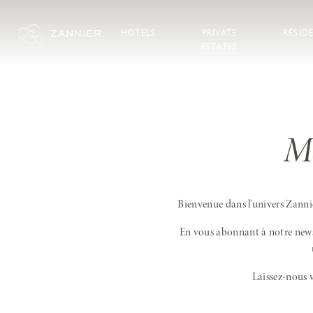
Aller au contenu
HOTELS
PRIVATE
RÉSID
ESTATES
Me
Bienvenue dans l’univers Zanni
En vous abonnant à notre newsle
Laissez-nous 