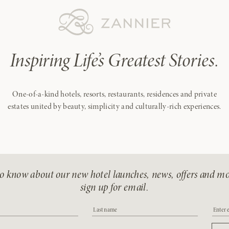
Inspiring Life’s Greatest Stories.
One-of-a-kind hotels, resorts, restaurants, residences and private
estates united by beauty, simplicity and culturally-rich experiences.
 to know about our new hotel launches, news, offers and 
sign up for email.